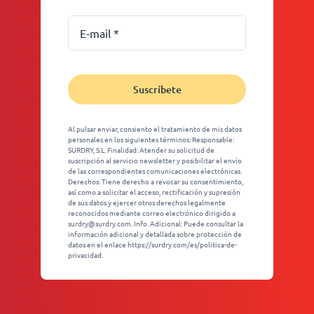
Suscríbete
Al pulsar enviar, consiento el tratamiento de mis datos
personales en los siguientes términos: Responsable:
SURDRY, S.L. Finalidad: Atender su solicitud de
suscripción al servicio newsletter y posibilitar el envío
de las correspondientes comunicaciones electrónicas.
Derechos: Tiene derecho a revocar su consentimiento,
así como a solicitar el acceso, rectificación y supresión
de sus datos y ejercer otros derechos legalmente
reconocidos mediante correo electrónico dirigido a
surdry@surdry.com. Info. Adicional: Puede consultar la
información adicional y detallada sobre protección de
datos en el enlace https://surdry.com/es/politica-de-
privacidad.