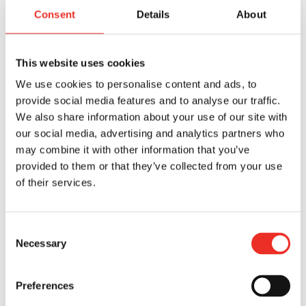
consecuencia del incumplimiento de dichas
Consent
Details
About
obligaciones, y/o del uso de los CONTENIDOS DEL
USUARIO por parte de SURDRY en la forma
establecida en el Apartado anterior.
This website uses cookies
We use cookies to personalise content and ads, to
SURDRY adopta las medidas de seguridad que
provide social media features and to analyse our traffic.
considera pertinentes para mantener el correcto
We also share information about your use of our site with
funcionamiento del WEBSITE y detectar la
our social media, advertising and analytics partners who
existencia de virus y componentes dañinos. Ello
may combine it with other information that you’ve
no obstante, el USUARIO debe ser consciente de
provided to them or that they’ve collected from your use
que las medidas de seguridad de los sistemas
of their services.
informáticos en Internet no son enteramente
fiables y que, por tanto, SURDRY no puede
garantizar (i) la continua disponibilidad de los
Consent
contenidos y servicios recogidos en el WEBSITE;
Necessary
Selection
(ii) la ausencia de errores en dichos contenidos ni
la corrección de cualquier defecto que pueda
Preferences
ocurrir; (iii) la inexistencia de virus u otros