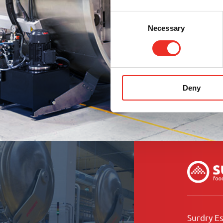
Consent
Necessary
Selection
Deny
Surdry E